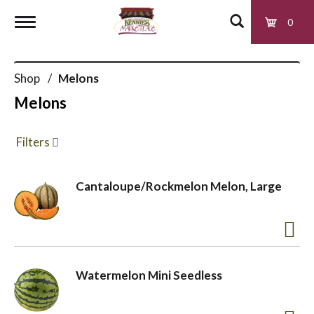
0
T
Shop
/
Melons
o
Melons
g
Filters
g
Cantaloupe/Rockmelon Melon, Large
l
e
Watermelon Mini Seedless
n