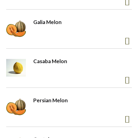
a
Galia Melon
v
i
Casaba Melon
g
a
Persian Melon
t
i